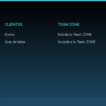
la
página
de
producto
CLIENTES
TEAM ZONE
Envíos
Solicita tu Team ZONE
Guía de tallas
Accede a tu Team ZONE