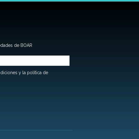
la
la
página
página
de
de
producto
producto
vedades de BOAR
diciones y la política de