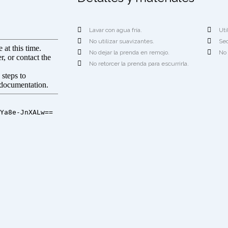
Lavar con agua fría.
Uti
No utilizar suavizantes.
Sec
No dejar la prenda en remojo.
No 
No retorcer la prenda para escurrirla.