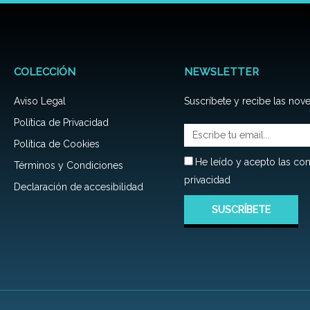
la
página
de
producto
COLECCIÓN
NEWSLETTER
Aviso Legal
Suscríbete y recibe las no
Política de Privacidad
Email
Política de Cookies
Privacidad
He leído y acepto las con
Términos y Condiciones
privacidad
Declaración de accesibilidad
SUSCRÍBETE